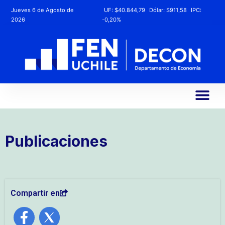
Jueves 6 de Agosto de
UF:
$40.844,79
Dólar:
$911,58
IPC:
2026
-0,20%
Publicaciones
Compartir en