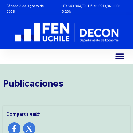
Sábado 8 de Agosto de
UF:
$40.844,79
Dólar:
$913,86
IPC:
2026
-0,20%
Publicaciones
Compartir en