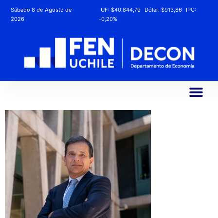
Sábado 8 de Agosto de
UF:
$40.844,79
Dólar:
$913,86
IPC:
2026
-0,20%