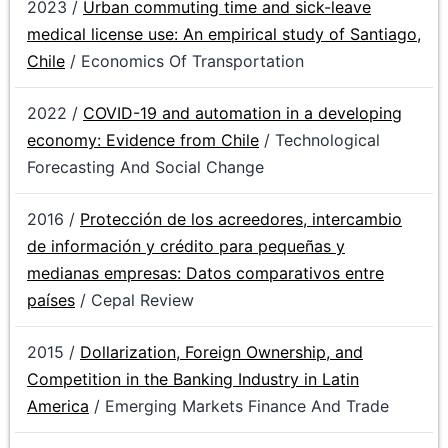
2023 /
Urban commuting time and sick-leave
medical license use: An empirical study of Santiago,
Chile
/ Economics Of Transportation
2022 /
COVID-19 and automation in a developing
economy: Evidence from Chile
/ Technological
Forecasting And Social Change
2016 /
Protección de los acreedores, intercambio
de información y crédito para pequeñas y
medianas empresas: Datos comparativos entre
países
/ Cepal Review
2015 /
Dollarization, Foreign Ownership, and
Competition in the Banking Industry in Latin
America
/ Emerging Markets Finance And Trade