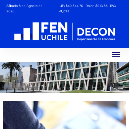
Sábado 8 de Agosto de
UF:
$40.844,79
Dólar:
$913,86
IPC:
2026
-0,20%