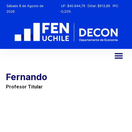
Sábado 8 de Agosto de
UF:
$40.844,79
Dólar:
$913,86
IPC:
2026
-0,20%
Fernando
Profesor Titular