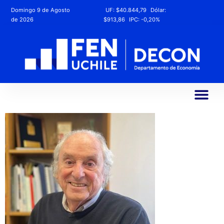
Domingo 9 de Agosto
UF:
$40.844,79
Dólar:
de 2026
$913,86
IPC:
-0,20%