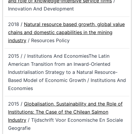
and role of knowledge-intensive service firms
/
Innovation And Development
2018 /
Natural resource based growth, global value
chains and domestic capabilities in the mining
industry
/ Resources Policy
2015 / / Institutions And EconomiesThe Latin
American Transition from an Inward-Oriented
Industrialisation Strategy to a Natural Resource-
Based Model of Economic Growth / Institutions And
Economies
2015 /
Globalisation, Sustainability and the Role of
Institutions: The Case of the Chilean Salmon
Industry
/ Tijdschrift Voor Economische En Sociale
Geografie