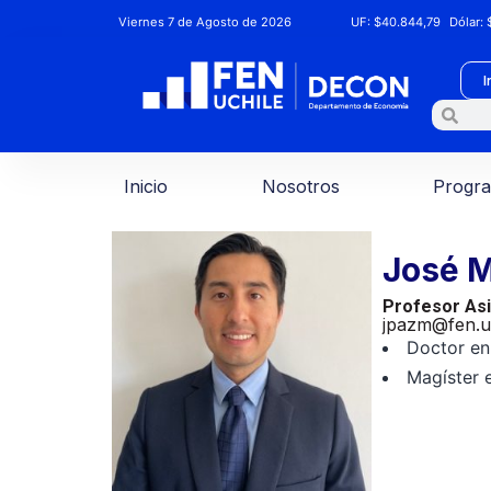
Viernes 7 de Agosto de 2026
UF:
$40.844,79
Dólar:
$
I
Inicio
Nosotros
Progr
José M
Profesor Asi
jpazm@fen.uc
Doctor en
Magíster 