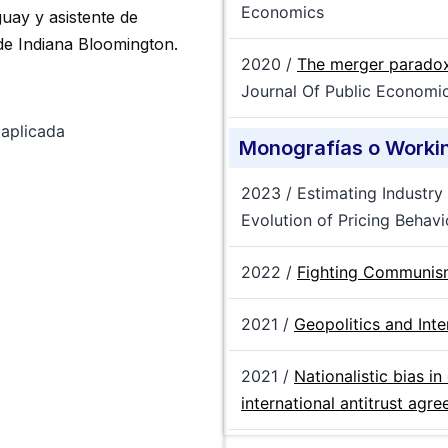
Economics
guay y asistente de
 de Indiana Bloomington.
2020 /
The merger paradox,
Journal Of Public Economi
 aplicada
Monografías o Worki
2023 / Estimating Industr
Evolution of Pricing Behavi
2022 /
Fighting Communism
2021 /
Geopolitics and Inte
2021 /
Nationalistic bias i
international antitrust agr