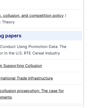
 collusion, and competition policy
/
c Theory
ng papers
y Conduct Using Promotion Data: The
or in the U.S. RTE Cereal Industry
 Supporting Collusion
rnational Trade Infrastructure
n collusion prosecution: The case for
eements