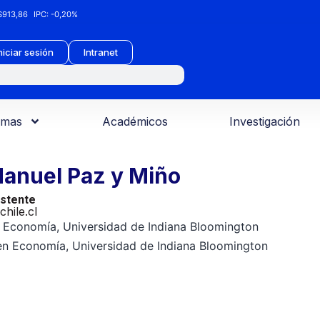
913,86
IPC:
-0,20%
niciar sesión
Intranet
amas
Académicos
Investigación
anuel Paz y Miño
stente
hile.cl
 Economía, Universidad de Indiana Bloomington
en Economía, Universidad de Indiana Bloomington