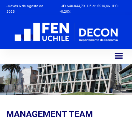
Jueves 6 de Agosto de
UF:
$40.844,79
Dólar:
$914,46
IPC:
2026
-0,20%
MANAGEMENT TEAM