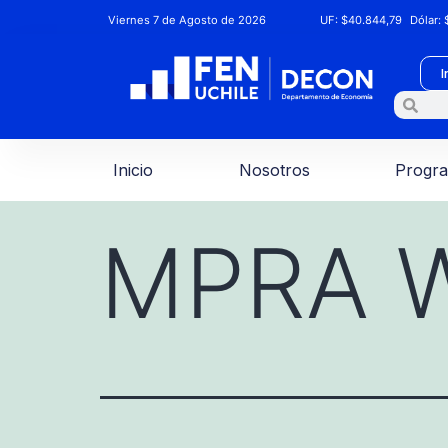
Viernes 7 de Agosto de 2026
UF:
$40.844,79
Dólar:
$
I
Inicio
Nosotros
Progr
MPRA W