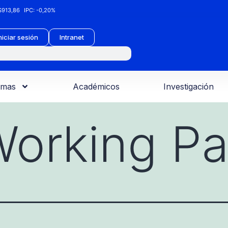
913,86
IPC:
-0,20%
niciar sesión
Intranet
amas
Académicos
Investigación
orking Pa