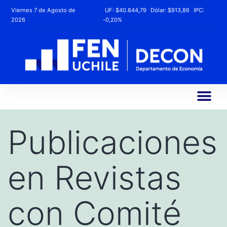
Viernes 7 de Agosto de
UF:
$40.844,79
Dólar:
$913,86
IPC:
2026
-0,20%
Publicaciones
en Revistas
con Comité