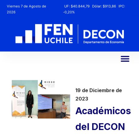
Viernes 7 de Agosto de
UF:
$40.844,79
Dólar:
$913,86
IPC:
2026
-0,20%
19 de Diciembre de
2023
Académicos
del DECON