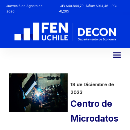
Jueves 6 de Agosto de
UF:
$40.844,79
Dólar:
$914,46
IPC:
2026
-0,20%
19 de Diciembre de
2023
Centro de
Microdatos