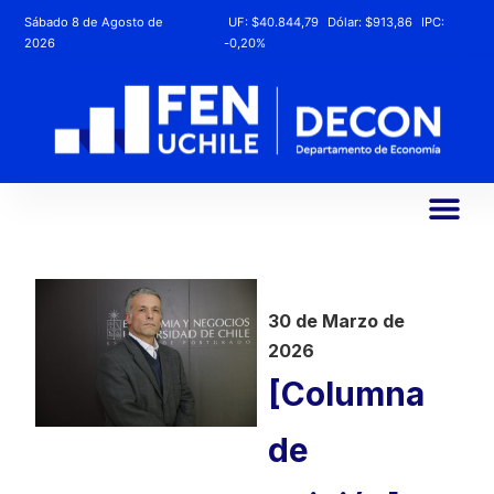
Sábado 8 de Agosto de
UF:
$40.844,79
Dólar:
$913,86
IPC:
2026
-0,20%
30 de Marzo de
2026
[Columna
de