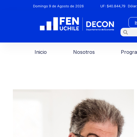
Domingo 9 de Agosto de 2026
UF:
$40.844,79
Dólar
I
Inicio
Nosotros
Progr