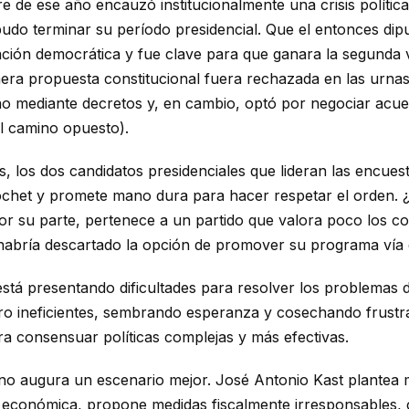
 de ese año encauzó institucionalmente una crisis política 
 pudo terminar su período presidencial. Que el entonces dip
ación democrática y fue clave para que ganara la segunda v
mera propuesta constitucional fuera rechazada en las urnas
o mediante decretos y, en cambio, optó por negociar acue
 el camino opuesto).
 los dos candidatos presidenciales que lideran las encues
chet y promete mano dura para hacer respetar el orden. ¿
or su parte, pertenece a un partido que valora poco los c
S, ¿habría descartado la opción de promover su programa vía
está presentando dificultades para resolver los problemas
o ineficientes, sembrando esperanza y cosechando frustraci
a consensuar políticas complejas y más efectivas.
no augura un escenario mejor. José Antonio Kast plantea m
ia económica, propone medidas fiscalmente irresponsables, 