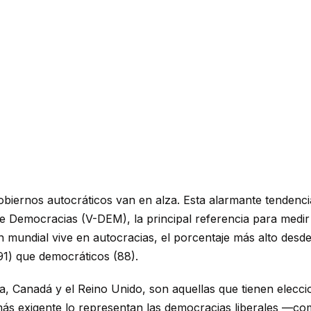
gobiernos autocráticos van en alza. Esta alarmante tendenc
e Democracias (V-DEM), la principal referencia para medir
n mundial vive en autocracias, el porcentaje más alto desd
1) que democráticos (88).
, Canadá y el Reino Unido, son aquellas que tienen eleccion
 más exigente lo representan las democracias liberales —co