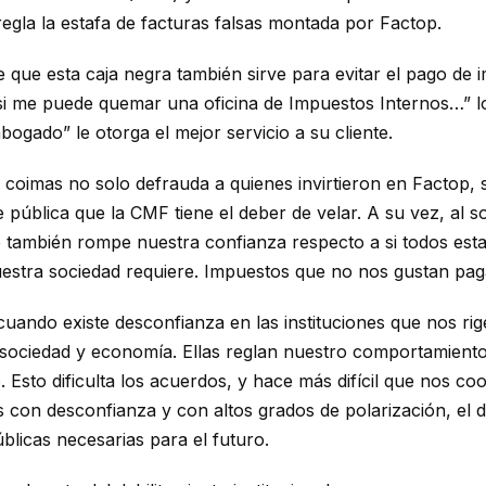
gla la estafa de facturas falsas montada por Factop.
te que esta caja negra también sirve para evitar el pago d
i me puede quemar una oficina de Impuestos Internos…” lo
ogado” le otorga el mejor servicio a su cliente.
oimas no solo defrauda a quienes invirtieron en Factop, s
pública que la CMF tiene el deber de velar. A su vez, al sol
que también rompe nuestra confianza respecto a si todos e
estra sociedad requiere. Impuestos que no nos gustan paga
cuando existe desconfianza en las instituciones que nos rig
ra sociedad y economía. Ellas reglan nuestro comportamient
o. Esto dificulta los acuerdos, y hace más difícil que nos
con desconfianza y con altos grados de polarización, el de
úblicas necesarias para el futuro.