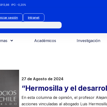
913,86
IPC:
-0,20%
niciar sesión
Intranet
amas
Académicos
Investigación
27 de Agosto de 2024
“Hermosilla y el desarrol
En esta columna de opinión, el profesor Alejan
acciones vinculadas al abogado Luis Hermosilla,