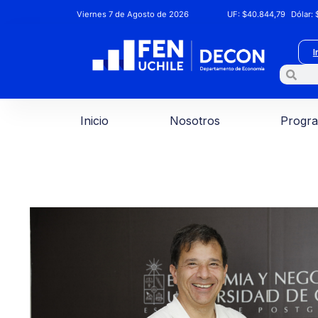
Viernes 7 de Agosto de 2026
UF:
$40.844,79
Dólar:
$
I
Inicio
Nosotros
Progr