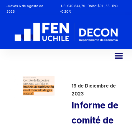
Jueves 6 de Agosto de
UF:
$40.844,79
Dólar:
$911,58
IPC:
2026
-0,20%
19 de Diciembre de
2023
Informe de
comité de