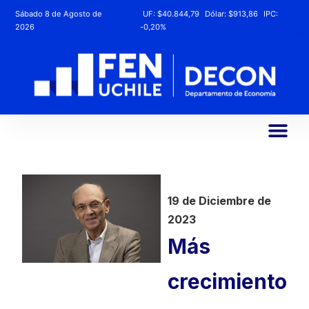
Sábado 8 de Agosto de
UF:
$40.844,79
Dólar:
$913,86
IPC:
2026
-0,20%
19 de Diciembre de
2023
Más
crecimiento