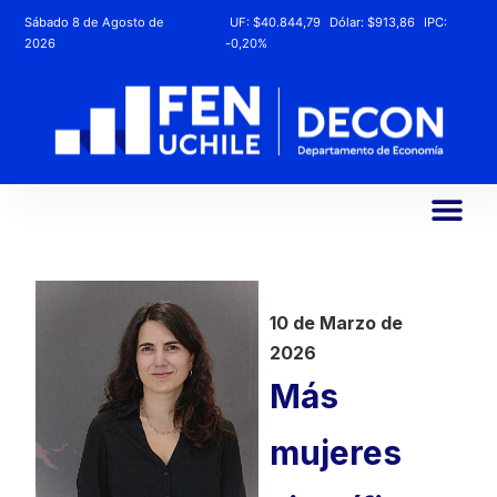
Sábado 8 de Agosto de
UF:
$40.844,79
Dólar:
$913,86
IPC:
2026
-0,20%
10 de Marzo de
2026
Más
mujeres