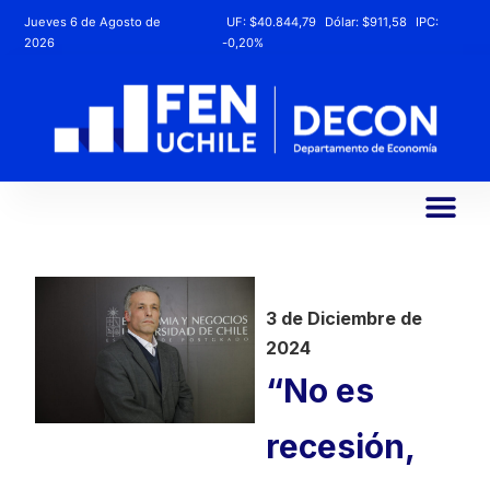
Jueves 6 de Agosto de
UF:
$40.844,79
Dólar:
$911,58
IPC:
2026
-0,20%
3 de Diciembre de
2024
“No es
recesión,