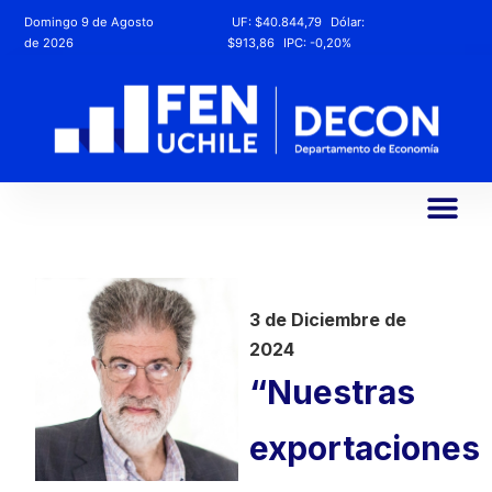
Domingo 9 de Agosto
UF:
$40.844,79
Dólar:
de 2026
$913,86
IPC:
-0,20%
3 de Diciembre de
2024
“Nuestras
exportaciones