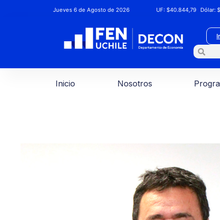
Jueves 6 de Agosto de 2026
UF:
$40.844,79
Dólar:
$
I
Inicio
Nosotros
Progr