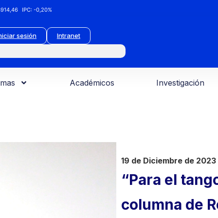
914,46
IPC:
-0,20%
niciar sesión
Intranet
amas
Académicos
Investigación
19 de Diciembre de 2023
“Para el tang
columna de R