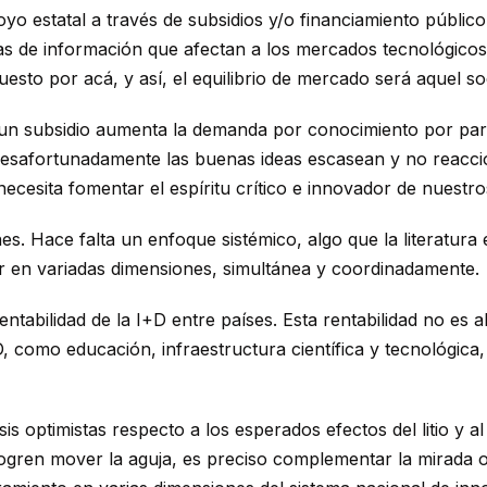
yo estatal a través de subsidios y/o financiamiento públic
s de información que afectan a los mercados tecnológicos
esto por acá, y así, el equilibrio de mercado será aquel s
i un subsidio aumenta la demanda por conocimiento por pa
. Desafortunadamente las buenas ideas escasean y no reacc
ecesita fomentar el espíritu crítico e innovador de nuestr
nes. Hace falta un enfoque sistémico, algo que la literatur
 en variadas dimensiones, simultánea y coordinadamente.
tabilidad de la I+D entre países. Esta rentabilidad no es a
 como educación, infraestructura científica y tecnológica,
is optimistas respecto a los esperados efectos del litio y a
 logren mover la aguja, es preciso complementar la mirada 