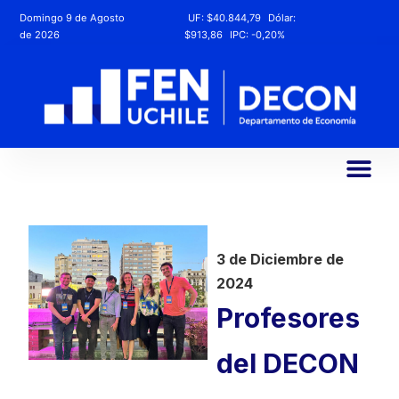
Domingo 9 de Agosto
UF:
$40.844,79
Dólar:
de 2026
$913,86
IPC:
-0,20%
3 de Diciembre de
2024
Profesores
del DECON