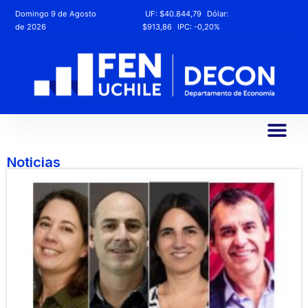
Domingo 9 de Agosto
UF:
$40.844,79
Dólar:
de 2026
$913,86
IPC:
-0,20%
Noticias