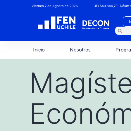
Viernes 7 de Agosto de 2026
UF:
$40.844,79
Dólar:
$
I
Inicio
Nosotros
Progr
Magíste
Económ