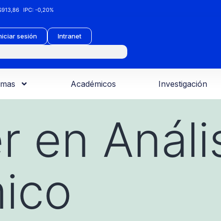
913,86
IPC:
-0,20%
niciar sesión
Intranet
amas
Académicos
Investigación
r en Análi
ico