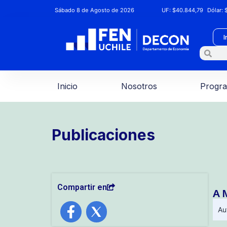
Sábado 8 de Agosto de 2026
UF:
$40.844,79
Dólar:
$
I
Inicio
Nosotros
Progr
Publicaciones
Compartir en
A 
Au