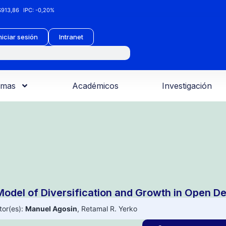
913,86
IPC:
-0,20%
niciar sesión
Intranet
amas
Académicos
Investigación
Model of Diversification and Growth in Open 
tor(es):
Manuel Agosin
,
Retamal R. Yerko