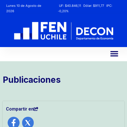
Lunes 10 de Agosto de
UF:
$40.846,11
Dólar:
$911,77
IPC:
2026
-0,20%
Publicaciones
Compartir en