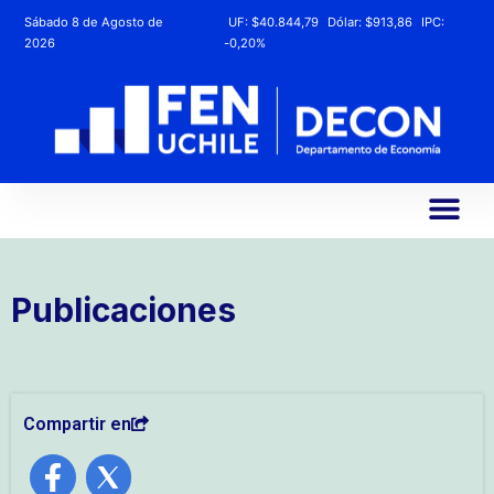
Sábado 8 de Agosto de
UF:
$40.844,79
Dólar:
$913,86
IPC:
2026
-0,20%
Publicaciones
Compartir en