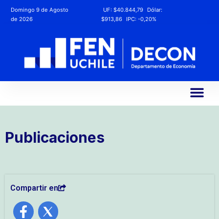
Domingo 9 de Agosto
UF:
$40.844,79
Dólar:
de 2026
$913,86
IPC:
-0,20%
Publicaciones
Compartir en