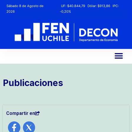
Sábado 8 de Agosto de
UF:
$40.844,79
Dólar:
$913,86
IPC:
2026
-0,20%
Publicaciones
Compartir en