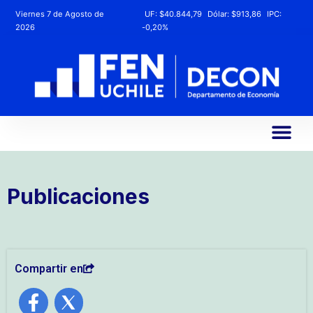
Viernes 7 de Agosto de
UF:
$40.844,79
Dólar:
$913,86
IPC:
2026
-0,20%
Publicaciones
Compartir en