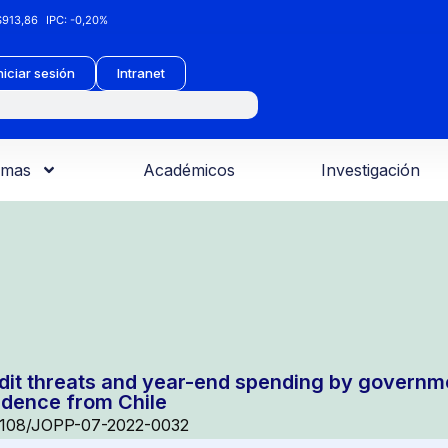
913,86
IPC:
-0,20%
niciar sesión
Intranet
amas
Académicos
Investigación
dit threats and year-end spending by governm
idence from Chile
1108/JOPP-07-2022-0032