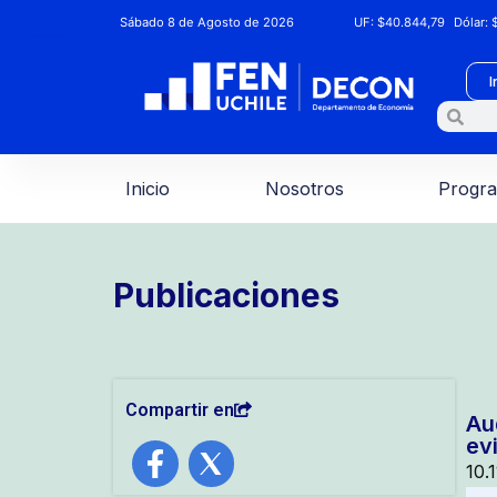
Sábado 8 de Agosto de 2026
UF:
$40.844,79
Dólar:
$
I
Inicio
Nosotros
Progr
Publicaciones
Compartir en
Au
ev
10.