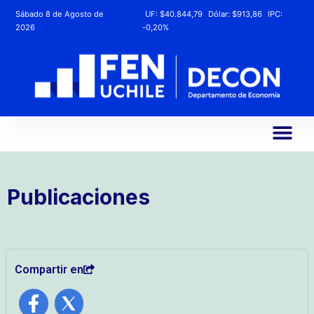
Sábado 8 de Agosto de
UF:
$40.844,79
Dólar:
$913,86
IPC:
2026
-0,20%
Publicaciones
Compartir en