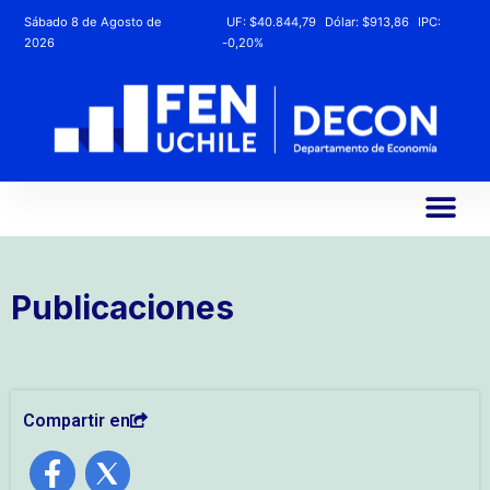
Sábado 8 de Agosto de
UF:
$40.844,79
Dólar:
$913,86
IPC:
2026
-0,20%
Publicaciones
Compartir en