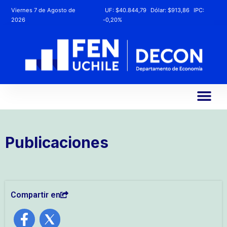
Viernes 7 de Agosto de
UF:
$40.844,79
Dólar:
$913,86
IPC:
2026
-0,20%
Publicaciones
Compartir en