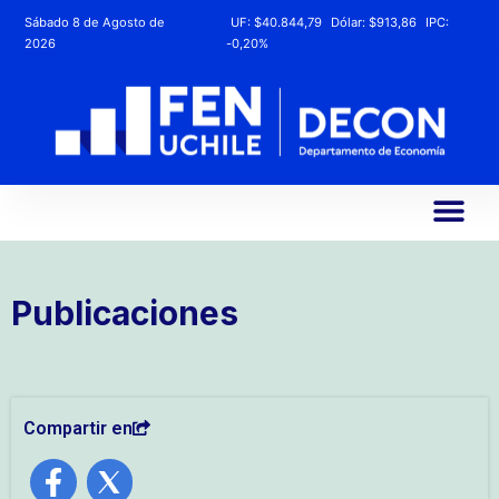
Sábado 8 de Agosto de
UF:
$40.844,79
Dólar:
$913,86
IPC:
2026
-0,20%
Publicaciones
Compartir en