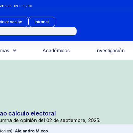
913,86
IPC:
-0,20%
niciar sesión
Intranet
amas
Académicos
Investigación
ao cálculo electoral
umna de opinión del 02 de septiembre, 2025.
tor(es):
Alejandro Micco