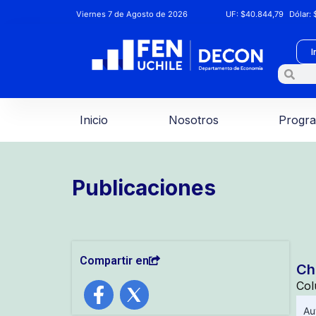
Viernes 7 de Agosto de 2026
UF:
$40.844,79
Dólar:
$
I
Inicio
Nosotros
Progr
Publicaciones
Compartir en
Ch
Col
Au