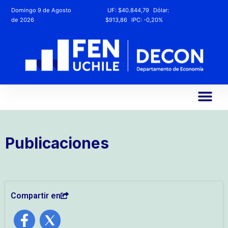
Domingo 9 de Agosto
UF:
$40.844,79
Dólar:
de 2026
$913,86
IPC:
-0,20%
Publicaciones
Compartir en