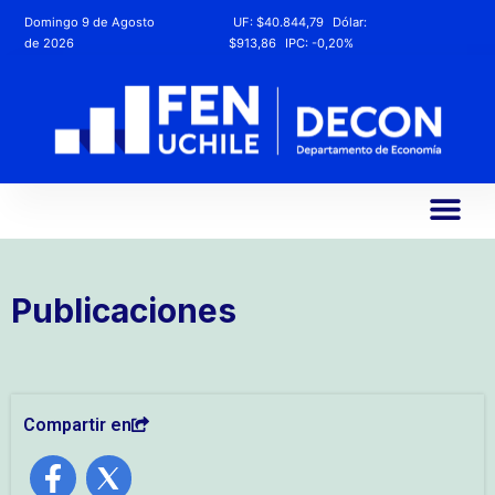
Domingo 9 de Agosto
UF:
$40.844,79
Dólar:
de 2026
$913,86
IPC:
-0,20%
Publicaciones
Compartir en