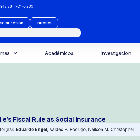
913,86
IPC:
-0,20%
niciar sesión
Intranet
amas
Académicos
Investigación
le’s Fiscal Rule as Social Insurance
tor(es):
Eduardo Engel
,
Valdes P. Rodrigo
,
Neilson M. Christopher