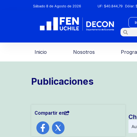
Sábado 8 de Agosto de 2026
UF:
$40.844,79
Dólar:
$
I
Inicio
Nosotros
Progr
Publicaciones
Compartir en
Chi
Au