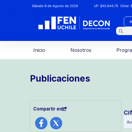
Sábado 8 de Agosto de 2026
UF:
$40.844,79
Dólar:
$
I
Inicio
Nosotros
Progr
Publicaciones
Compartir en
Ci
Au