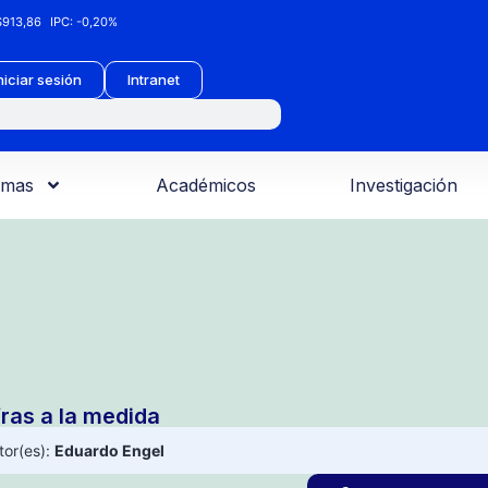
913,86
IPC:
-0,20%
niciar sesión
Intranet
amas
Académicos
Investigación
fras a la medida
tor(es):
Eduardo Engel