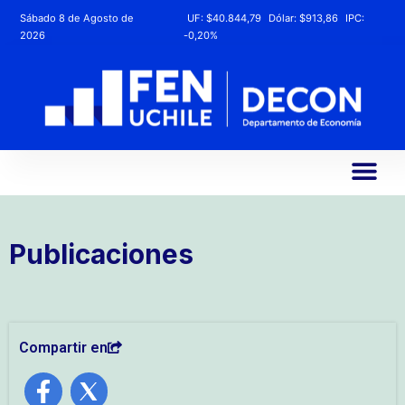
Sábado 8 de Agosto de
UF:
$40.844,79
Dólar:
$913,86
IPC:
2026
-0,20%
Publicaciones
Compartir en