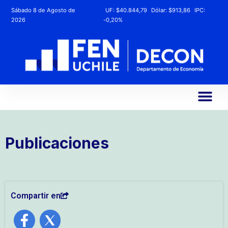
Sábado 8 de Agosto de
UF:
$40.844,79
Dólar:
$913,86
IPC:
2026
-0,20%
Publicaciones
Compartir en