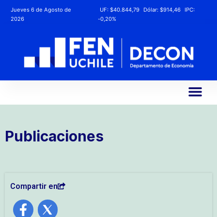
Jueves 6 de Agosto de
UF:
$40.844,79
Dólar:
$914,46
IPC:
2026
-0,20%
Publicaciones
Compartir en