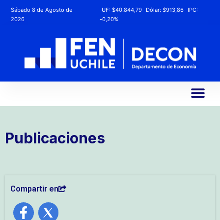
Sábado 8 de Agosto de
UF:
$40.844,79
Dólar:
$913,86
IPC:
2026
-0,20%
Publicaciones
Compartir en