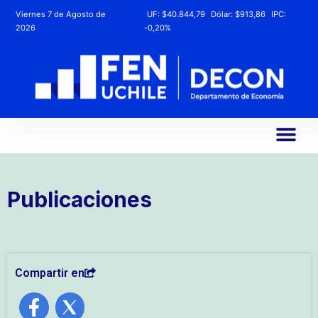
Viernes 7 de Agosto de
UF:
$40.844,79
Dólar:
$913,86
IPC:
2026
-0,20%
Publicaciones
Compartir en