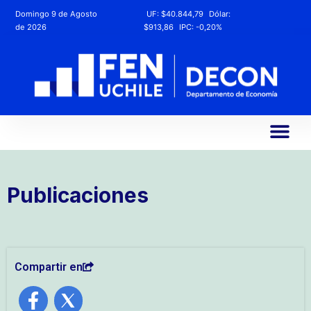
Domingo 9 de Agosto
UF:
$40.844,79
Dólar:
de 2026
$913,86
IPC:
-0,20%
Publicaciones
Compartir en