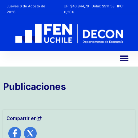
Jueves 6 de Agosto de
UF:
$40.844,79
Dólar:
$911,58
IPC:
2026
-0,20%
Publicaciones
Compartir en