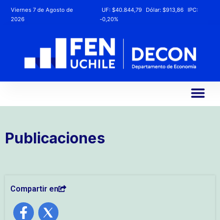
Viernes 7 de Agosto de
UF:
$40.844,79
Dólar:
$913,86
IPC:
2026
-0,20%
Publicaciones
Compartir en