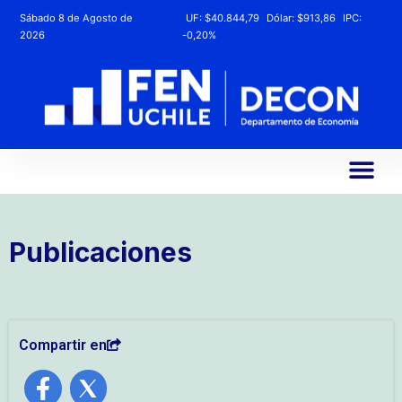
Sábado 8 de Agosto de
UF:
$40.844,79
Dólar:
$913,86
IPC:
2026
-0,20%
Publicaciones
Compartir en