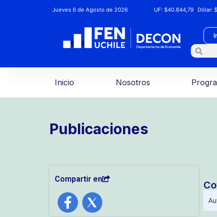
Jueves 6 de Agosto de 2026
UF:
$40.844,79
Dólar:
$
I
Inicio
Nosotros
Progr
Publicaciones
Compartir en
Co
Au