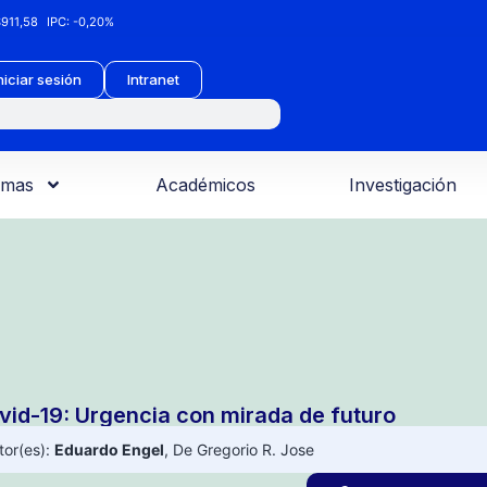
911,58
IPC:
-0,20%
niciar sesión
Intranet
amas
Académicos
Investigación
vid-19: Urgencia con mirada de futuro
tor(es):
Eduardo Engel
,
De Gregorio R. Jose